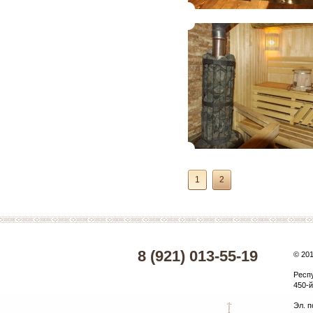
1
2
8 (921) 013-55-19
© 20
Респ
450-й
Эл. п