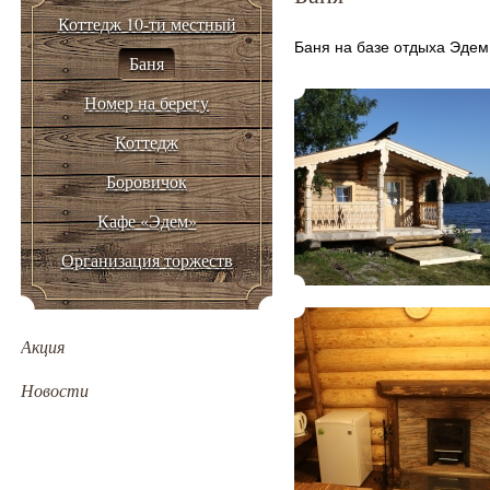
Коттедж 10-ти местный
Баня на базе отдыха Эдем 
Баня
Номер на берегу
Коттедж
Боровичок
Кафе «Эдем»
Организация торжеств
Акция
Новости