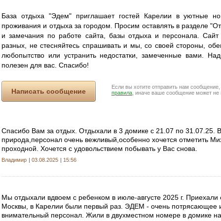
База отдыха "Эдем" приглашает гостей Карелии в уютные н
проживания и отдыха за городом. Просим оставлять в разделе "О
и замечания по работе сайта, базы отдыха и персонала. Сайт
разных, не стесняйтесь спрашивать и мы, со своей стороны, об
любопытство или устранить недостатки, замеченные вами. Над
полезен для вас. Спасибо!
Если вы хотите отправить нам сообщение
Написать сообщение
правила
, иначе ваше сообщение может не 
Спасибо Вам за отдых. Отдыхали в 3 домике с 21.07 по 31.07.25. 
природа,персонал очень вежливый,особенно хочется отметить Ми
проходной. Хочется с удовольствием побывать у Вас снова.
Владимир
03.08.2025
15:56
Мы отдыхали вдвоем с ребенком в июле-августе 2025 г. Приехали 
Москвы, в Карелии были первый раз. ЭДЕМ - очень потрясающее 
внимательный персонал. Жили в двухместном номере в домике на