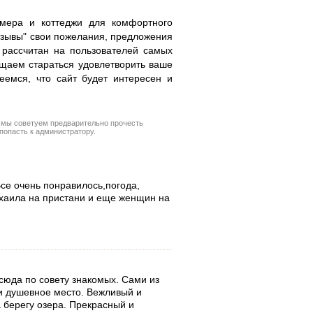
омера и коттеджи для комфортного
тзывы" свои пожелания, предложения
 рассчитан на пользователей самых
ещаем стараться удовлетворить ваше
еемся, что сайт будет интересен и
, мы советуем предварительно прочесть
попасть к администратору.
Все очень понравилось,погода,
хаила на пристани и еще женщин на
сюда по совету знакомых. Сами из
и душевное место. Вежливый и
 берегу озера. Прекрасный и