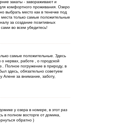
ерние закаты - завораживают и
 для комфортного проживания. Озеро
но выбрать место как в тенечке под
го места только самые положительные
налу за создание позитивных
сами во всем убедитесь!
только самые положительные. Здесь
о нервах, работе , о городской
.. Полное погружение в природу, в
 был здесь, обязательно советуем
у Алене за внимание, заботу,
омике у озера в номере, в этот раз
сь в полном восторге от домика,
ернуться обратно )