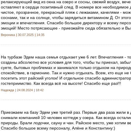
релаксирующий вид из окна на озеро и сосны, свежий воздух, веч
оставляют в сердце позитивный след. В номере все необходимое
чистое, прозрачное, прекрасный пляж с лежаками, качелями - мож
соснами, так и на солнце, чтобы зарядиться витамином Д. От это
эмоции и впечатления. Спасибо большое директору и всему персо
эмоций! Место потрясающее - приезжайте сюда обязательно и Вы 
Вероника
30.07.2025
14:35
На турбазе Эдем наша семья отдыхает уже 6 лет. Впечатления - 
созданы абсолютно все условия для того, чтобы ты приехал, забыл 
суете, бытовых проблемах и занимался только отдыхом на природе
спокойствие, в гармонию. Так и нужно отдыхать. Всем, кто еще не
посетить этот райский уголок! И отдельное спасибо администратор
гостеприимство. Как всегда всё на высоте! Спасибо еще раз!!!
Надежда
24.08.2024
18:42
Приезжаем на базу Эдем уже третий раз. Первые два раза жили в д
снимали компанией 10 человек коттедж у озера. Как всегда остали
природы. Брали лодочки, сауну и чан. Райское место, уже хотим в
Спасибо большое всему персоналу, Алёне и Константину:)