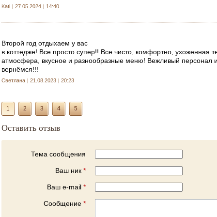
Kati
27.05.2024
14:40
Второй год отдыхаем у вас
в коттедже! Все просто супер!! Все чисто, комфортно, ухоженная 
атмосфера, вкусное и разнообразные меню! Вежливый персонал 
вернёмся!!!
Светлана
21.08.2023
20:23
1
2
3
4
5
Оставить отзыв
Тема сообщения
Ваш ник
*
Ваш e-mail
*
Сообщение
*