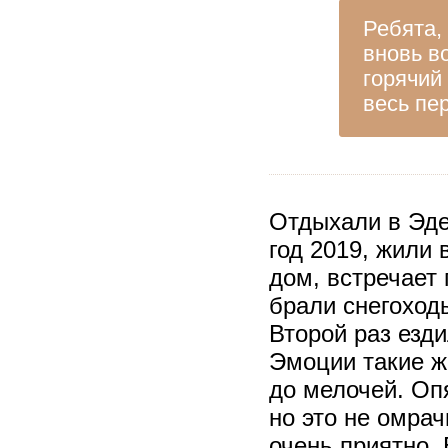
Ребята,
вновь в
горячий
весь пе
Отдыхали в Эде
год 2019, жили
дом, встречает
брали снегоход
Второй раз езди
Эмоции такие ж
до мелочей. Оп
но это не омрач
очень приятно.