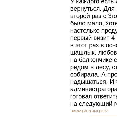
У каждого есть
вернуться. Для
второй раз с 3го
было мало, хот
настолько проду
первый визит 4 
в этот раз в ос
шашлык, любова
на балкончике 
рядом в лесу, с
собирала. А пр
надышаться. И 
администратора
готовая ответи
на следующий г
Татьяна
20.09.2020
21:27