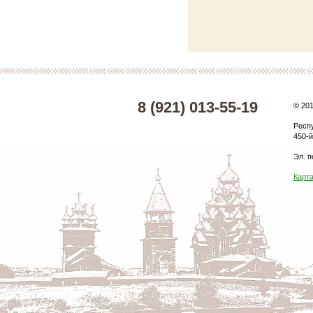
8 (921) 013-55-19
© 20
Респ
450-й
Эл. п
Карта