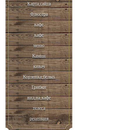
Карта сайта
Флюгера
кафе
кафе
меню
Камин
кивач
Корзинка белых
Грибки
вид на кафе
телега
рецепция