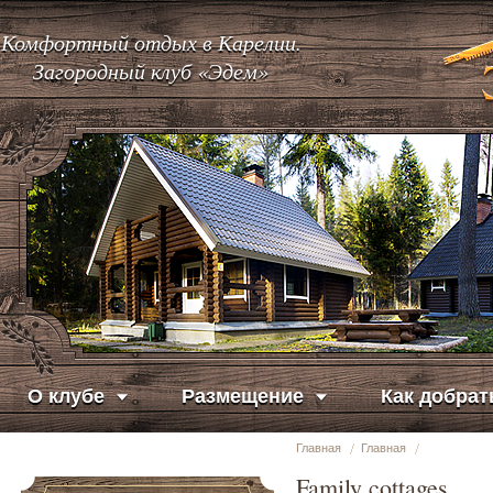
Комфортный отдых в Карелии.
Загородный клуб «Эдем»
О клубе
Размещение
Как добрат
Главная
Главная
Family cottages