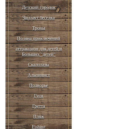
Детский городок
Чиллаут беседка
Троны
Поляна приключений
аттракцион для детей и
Больших "детей"
Скалолазы
Альпинист
Подворье
Гуси
Гретта
Пляж
Fishing