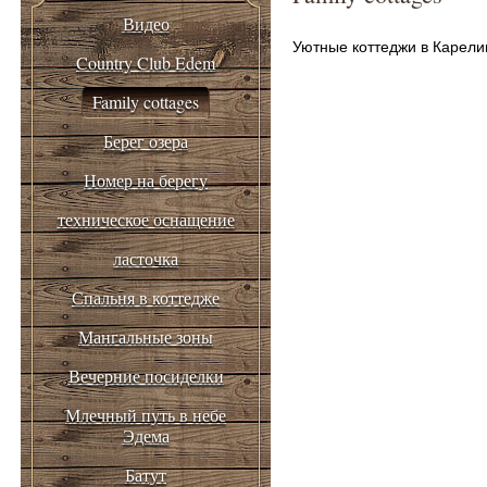
Видео
Уютные коттеджи в Карели
Country Club Edem
Family cottages
Берег озера
Номер на берегу
техническое оснащение
ласточка
Спальня в коттедже
Мангальные зоны
Вечерние посиделки
Млечный путь в небе
Эдема
Батут