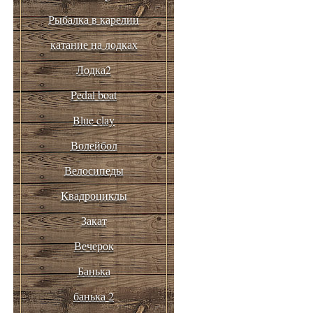
Рыбалка в карелии
катание на лодках
Лодка2
Pedal boat
Blue clay
Волейбол
Велосипеды
Квадроциклы
Закат
Вечерок
Банька
банька 2