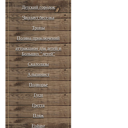
Детский городок
Чиллаут беседка
Троны
Поляна приключений
аттракцион для детей и
Больших "детей"
Скалолазы
Альпинист
Подворье
Гуси
Гретта
Пляж
Fishing