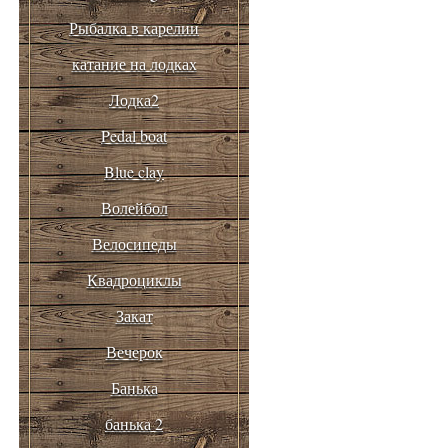
Рыбалка в карелии
катание на лодках
Лодка2
Pedal boat
Blue clay
Волейбол
Велосипеды
Квадроциклы
Закат
Вечерок
Банька
банька 2