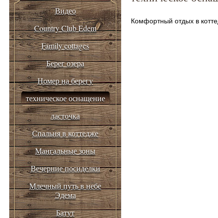
Видео
Комфортный отдых в котте
Country Club Edem
Family cottages
Берег озера
Номер на берегу
техническое оснащение
ласточка
Спальня в коттедже
Мангальные зоны
Вечерние посиделки
Млечный путь в небе
Эдема
Батут