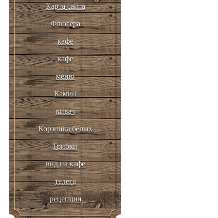
Карта сайта
Флюгера
кафе
кафе
меню
Камин
кивач
Корзинка белых
Грибки
вид на кафе
телега
рецепция