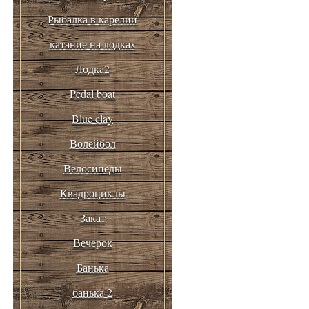
Рыбалка в карелии
катание на лодках
Лодка2
Pedal boat
Blue clay
Волейбол
Велосипеды
Квадроциклы
Закат
Вечерок
Банька
банька 2