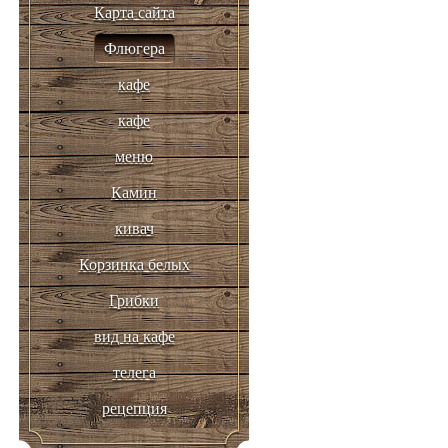
Карта сайта
Флюгера
кафе
кафе
меню
Камин
кивач
Корзинка белых
Грибки
вид на кафе
телега
рецепция