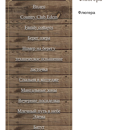
Видео
Флюгера
Country Club Edem
Family cottages
Берег озера
Номер на берегу
техническое оснащение
ласточка
Спальня в коттедже
Мангальные зоны
Вечерние посиделки
Млечный путь в небе
Эдема
Батут