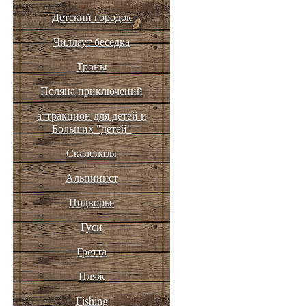
Детский городок
Чиллаут беседка
Троны
Поляна приключений
аттракцион для детей и
Больших "детей"
Скалолазы
Альпинист
Подворье
Гуси
Гретта
Пляж
Fishing