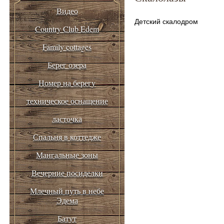
Видео
Детский скалодром
Country Club Edem
Family cottages
Берег озера
Номер на берегу
техническое оснащение
ласточка
Спальня в коттедже
Мангальные зоны
Вечерние посиделки
Млечный путь в небе
Эдема
Батут