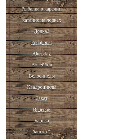
Рыбалка в карелии
катание на лодках
Лодка2
Pedal boat
Blue clay
Волейбол
Велосипеды
Квадроциклы
Закат
Вечерок
Банька
банька 2