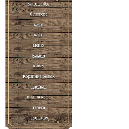
Карта сайта
Флюгера
кафе
кафе
меню
Камин
кивач
Корзинка белых
Грибки
вид на кафе
телега
рецепция