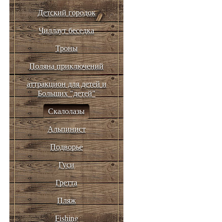
Детский городок
Чиллаут беседка
Троны
Поляна приключений
аттракцион для детей и
Больших "детей"
Скалолазы
Альпинист
Подворье
Гуси
Гретта
Пляж
Fishing