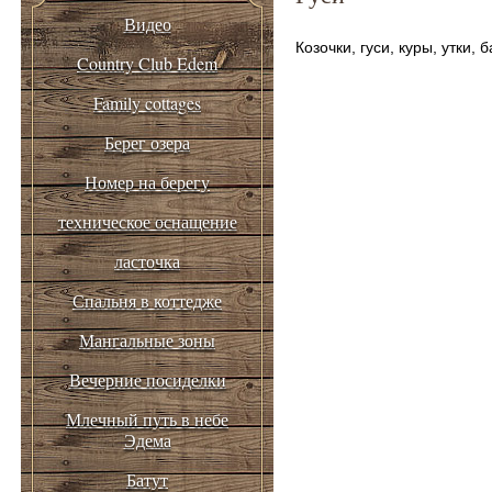
Видео
Козочки, гуси, куры, утки, 
Country Club Edem
Family cottages
Берег озера
Номер на берегу
техническое оснащение
ласточка
Спальня в коттедже
Мангальные зоны
Вечерние посиделки
Млечный путь в небе
Эдема
Батут