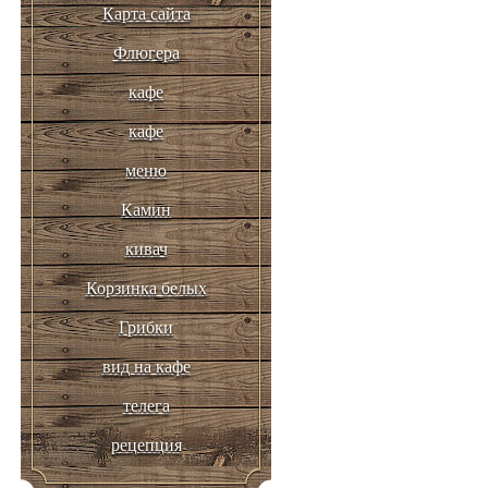
Карта сайта
Флюгера
кафе
кафе
меню
Камин
кивач
Корзинка белых
Грибки
вид на кафе
телега
рецепция