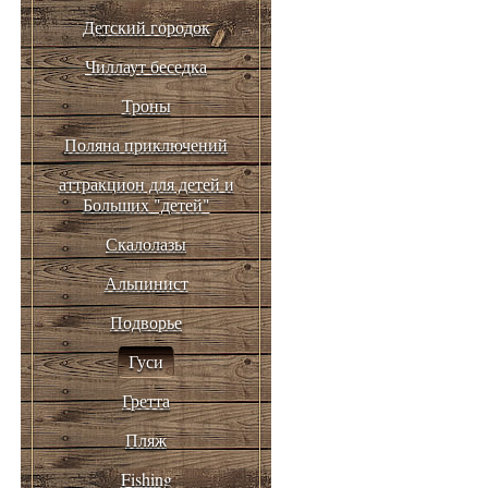
Детский городок
Чиллаут беседка
Троны
Поляна приключений
аттракцион для детей и
Больших "детей"
Скалолазы
Альпинист
Подворье
Гуси
Гретта
Пляж
Fishing