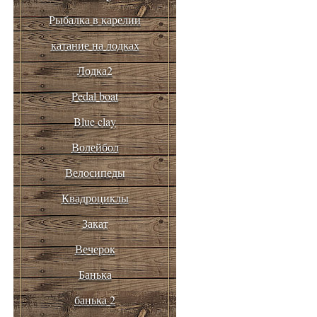
Рыбалка в карелии
катание на лодках
Лодка2
Pedal boat
Blue clay
Волейбол
Велосипеды
Квадроциклы
Закат
Вечерок
Банька
банька 2